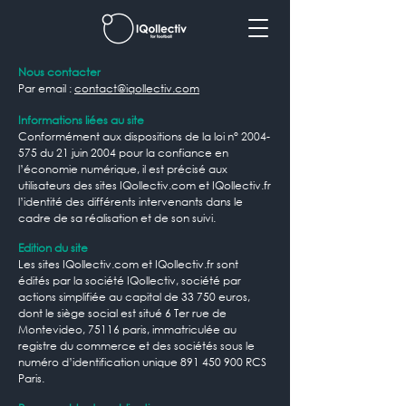
Nous contacter
Par email :
contact@iqollectiv.com
Informations liées au site
Conformément aux dispositions de la loi n°
2004-
575
du 21 juin 2004 pour la confiance en
l’économie numérique, il est précisé aux
utilisateurs des sites IQollectiv.com et IQollectiv.fr
l’identité des différents intervenants dans le
cadre de sa réalisation et de son suivi.
Edition du site
Les sites IQollectiv.com et IQollectiv.fr sont
édités par la société IQollectiv, société par
actions simplifiée au capital de 33 750 euros,
dont le siège social est situé 6 Ter rue de
Montevideo, 75116 paris, immatriculée au
registre du commerce et des sociétés sous le
numéro d’identification unique
891 450 900
RCS
Paris.