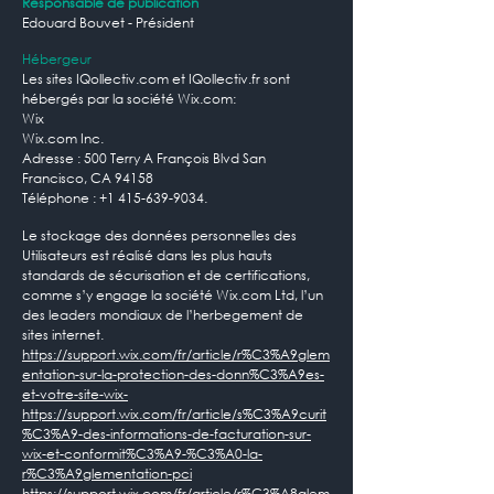
Responsable de publication
Edouard Bouvet - Président
Hébergeur
Les sites IQollectiv.com et IQollectiv.fr sont
hébergés par la société Wix.com:
Wix
Wix.com Inc.
Adresse : 500 Terry A François Blvd San
Francisco, CA 94158
Téléphone :
+1 415-639-9034
.
Le stockage des données personnelles des
Utilisateurs est réalisé dans les plus hauts
standards de sécurisation et de certifications,
comme s’y engage la société Wix.com Ltd, l’un
des leaders mondiaux de l’herbegement de
sites internet.
https://support.wix.com/fr/article/r%C3%A9glem
entation-sur-la-protection-des-donn%C3%A9es-
et-votre-site-wix-
https://support.wix.com/fr/article/s%C3%A9curit
%C3%A9-des-informations-de-facturation-sur-
wix-et-conformit%C3%A9-%C3%A0-la-
r%C3%A9glementation-pci
https://support.wix.com/fr/article/r%C3%A8glem