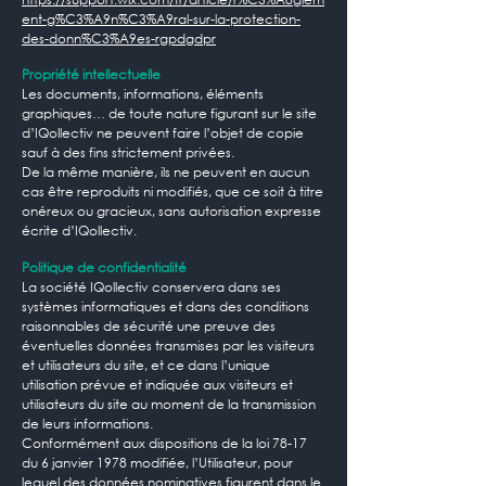
ent-g%C3%A9n%C3%A9ral-sur-la-protection-
des-donn%C3%A9es-rgpdgdpr
Propriété intellectuelle
Les documents, informations, éléments
graphiques… de toute nature figurant sur le site
d’IQollectiv ne peuvent faire l’objet de copie
sauf à des fins strictement privées.
De la même manière, ils ne peuvent en aucun
cas être reproduits ni modifiés, que ce soit à titre
onéreux ou gracieux, sans autorisation expresse
écrite d’IQollectiv.
Politique de confidentialité
La société IQollectiv conservera dans ses
systèmes informatiques et dans des conditions
raisonnables de sécurité une preuve des
éventuelles données transmises par les visiteurs
et utilisateurs du site, et ce dans l’unique
utilisation prévue et indiquée aux visiteurs et
utilisateurs du site au moment de la transmission
de leurs informations.
Conformément aux dispositions de la loi 78-17
du 6 janvier 1978 modifiée, l’Utilisateur, pour
lequel des données nominatives figurent dans le