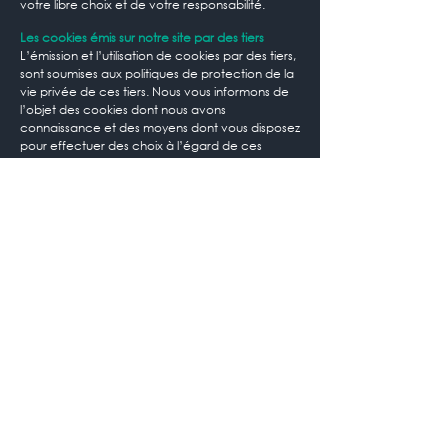
votre libre choix et de votre responsabilité.
Les cookies émis sur notre site par des tiers
L’émission et l’utilisation de cookies par des tiers,
sont soumises aux politiques de protection de la
vie privée de ces tiers. Nous vous informons de
l’objet des cookies dont nous avons
connaissance et des moyens dont vous disposez
pour effectuer des choix à l’égard de ces
cookies.
Nous sommes susceptibles d’inclure sur notre
site/application, des applications informatiques
émanant de tiers, qui vous permettent de
partager des contenus de notre site avec
d’autres personnes ou de faire connaître à ces
autres personnes votre consultation ou votre
opinion concernant un contenu de notre
site/application. Tel est notamment le cas des
boutons « Partager », « J’aime », issus de réseaux
sociaux tels que Facebook « Twitter », « LinkedIn
», « Viadeo », etc.
Le réseau social fournissant un tel bouton
applicatif est susceptible de vous identifier
grâce à ce bouton, même si vous n’avez pas
utilisé ce bouton lors de votre consultation de